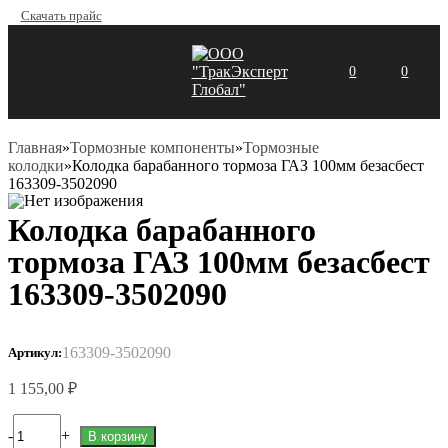
Skip
Скачать прайс
to
content
0
0
Главная
»
Тормозные компоненты
»
Тормозные
колодки
»
Колодка барабанного тормоза ГАЗ 100мм безасбест
163309-3502090
Колодка барабанного
тормоза ГАЗ 100мм безасбест
163309-3502090
163309-3502090
Артикул:
1 155,00 ₽
-
+
В корзину