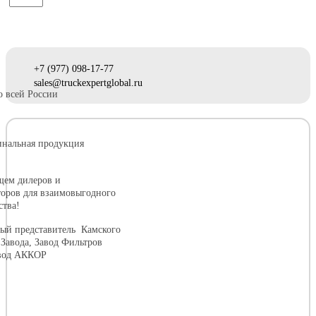
+7 (977) 098-17-77
sales@truckexpertglobal.ru
о всей России
нальная продукция
ем дилеров и 
оров для взаимовыгодного 
ства!
й представитель  Камского 
Завода, Завод Фильтров 
авод АККОР