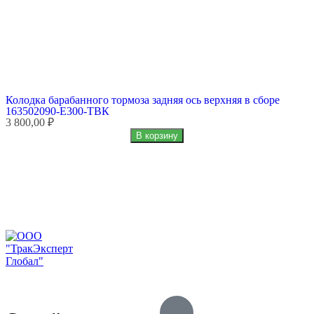
Колодка барабанного тормоза задняя ось верхняя в сборе
К
163502090-Е300-ТВК
3 800,00 ₽
3
В корзину